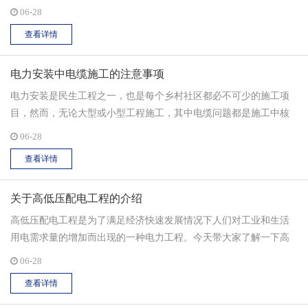
产生了电能质量问题。而电能质量的良好对电气设备的安全起着至
06-28
关重要的作用。...
查看详情
电力安装中电缆施工的注意事项
电力安装是民生工程之一，也是每个乡村社区都必不可少的施工项
目，然而，无论大型或小型工程施工，其中电缆问题都是施工中核
心的问题，而且电缆工程直接涉及到人身安全问题，必须引起高度
06-28
重视。 那么，电缆施工中有哪些注意事项呢？...
查看详情
关于高低压配电工程的介绍
高低压配电工程是为了满足经济快速发展情况下人们对工业和生活
用电需求量的增加而出现的一种电力工程。今天带大家了解一下高
低压配电工程的详细介绍。高低压配电柜是指将电路中的高电压转
06-28
化为低电压，再输送到各个用电单元中的一种设备。电力公司通过
查看详情
运用高低压配电工程解决电力安装和使用过程中的一些安全隐患问
题。由于高低压配电工程设备在电力工程中承担着非常重要的角