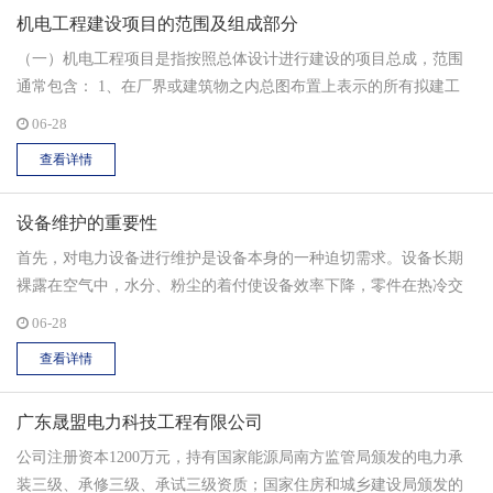
机电工程建设项目的范围及组成部分
色，所以人们在日常使用中一定要用心保养和维护，才能有效保障
日常正常供电。...
（一）机电工程项目是指按照总体设计进行建设的项目总成，范围
通常包含： 1、在厂界或建筑物之内总图布置上表示的所有拟建工
程。 2、与厂界或建筑物与各协作点相连的所有相关工程。 3、与生
06-28
产或运营相配套的生活区内的一切工程。...
查看详情
设备维护的重要性
首先，对电力设备进行维护是设备本身的一种迫切需求。设备长期
裸露在空气中，水分、粉尘的着付使设备效率下降，零件在热冷交
替中易松动，还有设备老化等问题都将影响系统运行的安全性。...
06-28
查看详情
广东晟盟电力科技工程有限公司
公司注册资本1200万元，持有国家能源局南方监管局颁发的电力承
装三级、承修三级、承试三级资质；国家住房和城乡建设局颁发的